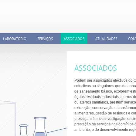
LABORATÓRIO
SERVIÇOS
ASSOCIADOS
ATUALIDADES
CON
QUEM SOMOS?
O QUE FAZEMOS?
ACREDITAÇÕES
EQUIPAMENTOS
ASSOCIADOS
Podem ser associados efectivos do 
colectivas ou singulares que detenh
de saneamento básico, explorem est
águas residuais industriais, aterros 
ou aterros sanitários, prestem servi
extracção, conservação e transforma
alimentares, gestão de resíduos e 
prossigam fins de investigação, ens
prestação de serviços nos domínios
ambiente, e do desenvolvimento regio