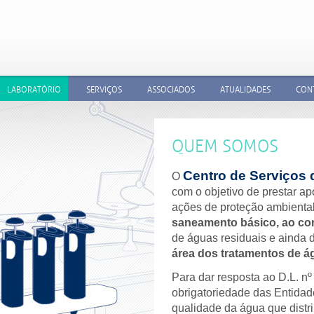
LABORATÓRIO
SERVIÇOS
ASSOCIADOS
ATUALIDADES
CON
QUEM SOMOS?
O QUE FAZEMOS?
ACREDITAÇÕES
EQUIPAMENTOS
QUEM SOMOS
Centro de Serviços
O
com o objetivo de prestar ap
ações de proteção ambient
saneamento básico, ao co
de águas residuais e ainda 
área dos tratamentos de á
Para dar resposta ao D.L. nº 
obrigatoriedade das Entidad
qualidade da água que dist