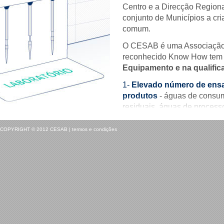
Centro e a Direcção Regiona
conjunto de Municípios a cri
comum.
O CESAB é uma Associação se
reconhecido Know How tem
Equipamento e na qualifi
Elevado número de ensai
produtos
- águas de consum
residuais, águas de processo
resíduos sólidos, entre outro
COPYRIGHT © 2012 CESAB | termos e condições
Experiência em áreas té
Elevado nível de equi
Reduzido número de s
Grande autonomia
A competência, esforço 
Clientes, permitem-nos ter
Excelentes Desempenho